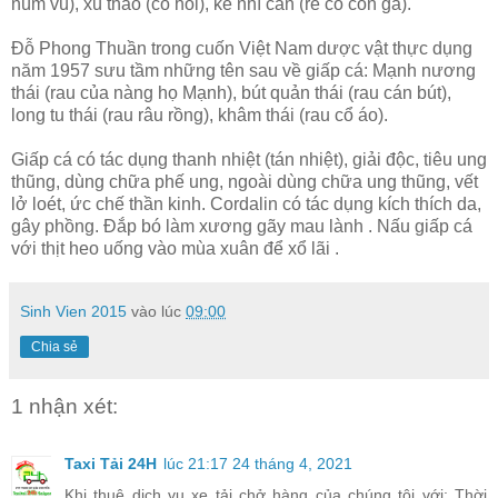
núm vú), xú thảo (cỏ hôi), kê nhĩ căn (rễ cỏ con gà).
Đỗ Phong Thuần trong cuốn Việt Nam dược vật thực dụng
năm 1957 sưu tầm những tên sau về giấp cá: Mạnh nương
thái (rau của nàng họ Mạnh), bút quản thái (rau cán bút),
long tu thái (rau râu rồng), khâm thái (rau cổ áo).
Giấp cá có tác dụng thanh nhiệt (tán nhiệt), giải độc, tiêu ung
thũng, dùng chữa phế ung, ngoài dùng chữa ung thũng, vết
lở loét, ức chế thần kinh. Cordalin có tác dụng kích thích da,
gây phồng. Đắp bó làm xương gãy mau lành . Nấu giấp cá
với thịt heo uống vào mùa xuân để xổ lãi .
Sinh Vien 2015
vào lúc
09:00
Chia sẻ
1 nhận xét:
Taxi Tải 24H
lúc 21:17 24 tháng 4, 2021
Khi thuê dịch vụ xe tải chở hàng của chúng tôi với: Thời