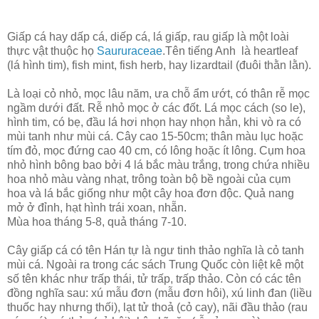
Giấp cá hay dấp cá, diếp cá, lá giấp, rau giấp là một loài
thực vật thuộc họ
Saururaceae
.Tên tiếng Anh là heartleaf
(lá hình tim), fish mint, fish herb, hay lizardtail (đuôi thằn lằn).
Là loại cỏ nhỏ, mọc lâu năm, ưa chỗ ẩm ướt, có thân rễ mọc
ngầm dưới đất. Rễ nhỏ mọc ở các đốt. Lá mọc cách (so le),
hình tim, có bẹ, đầu lá hơi nhọn hay nhọn hẳn, khi vò ra có
mùi tanh như mùi cá. Cây cao 15-50cm; thân màu lục hoặc
tím đỏ, mọc đứng cao 40 cm, có lông hoặc ít lông. Cụm hoa
nhỏ hình bông bao bởi 4 lá bắc màu trắng, trong chứa nhiều
hoa nhỏ màu vàng nhạt, trông toàn bộ bề ngoài của cụm
hoa và lá bắc giống như một cây hoa đơn độc. Quả nang
mở ở đỉnh, hạt hình trái xoan, nhẵn.
Mùa hoa tháng 5-8, quả tháng 7-10.
Cây giấp cá có tên Hán tự là ngư tinh thảo nghĩa là cỏ tanh
mùi cá. Ngoài ra trong các sách Trung Quốc còn liệt kê một
số tên khác như trấp thái, tử trấp, trấp thảo. Còn có các tên
đồng nghĩa sau: xú mẫu đơn (mẫu đơn hôi), xú linh đan (liều
thuốc hay nhưng thối), lạt tử thoả (cỏ cay), nãi đầu thảo (rau