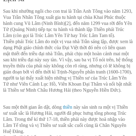
Sau khi nhường ngôi cho con trai là Trần Anh Tông vào năm 1293,
Vua Trần Nhân Tông xuất gia tu hành tại chùa Khai Phúc thuộc
hành cung Vũ Lâm (Ninh Bình)[2], đến năm 1299 vua rời đến Yên
Tử (Quảng Ninh) tiếp tục tu hành và thành lập Thiền phái Trúc
Lâm (còn gọi là Trúc Lâm Yên Tử hay Trúc Lâm Tam tổ).
Thiền phái Trúc Lâm do một vị vua nhà Trần sáng lập, được xem là
dạng Phật giáo chính thức của Đại Việt thời đó nên có liên quan
mật thiết đến triều đại nhà Trần, phải chịu một hoàn cảnh mai một
sau khi triều đại này suy tàn. Vì vậy, sau ba vị Tổ nói trên, hệ thống
truyền thừa của phái này không còn rõ ràng, nhưng có lẽ không bị
gián đoạn bởi vì đến thời kì Trịnh-Nguyễn phân tranh (1600-1700),
người ta lại thấy xuất hiện những vị Thiền sư của Trúc Lâm Yên
Tử như Viên Cảnh Lục Hồ, Viên Khoan Đại Thâm và nổi bật nhất
là Thiền sư Minh Châu Hương Hải (theo Nguyễn Hiền Đức).
Sau một thời gian ẩn dật, dòng
thiền
này sản sinh ra một vị Thiền
sư xuất sắc là Hương Hải, người đã phục hưng tông phong Trúc
Lâm. Trong thế kỉ thứ 17-18, thiền phái này được hoà nhập vào
Lâm Tế tông và vị Thiền sư xuất sắc cuối cùng là Chân Nguyên
Huệ Đăng.