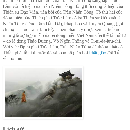
thành từ thời nhà Trần, do Vua Trần Nhân Tông sáng lập. Trúc
Lâm vốn là hiệu của Trần Nhân Tông, đồng thời cũng là hiệu của
Thiền sư Đạo Viên, tiền bối của Trần Nhân Tông, Tổ thứ hai của
dòng thiền này. Thiền phái Trúc Lâm có ba Thiền sư kiệt xuất là
Nhân Tông (Trúc Lâm Đầu Đà), Pháp Loa và Huyền Quang (gọi
chung là Trúc Lâm Tam tổ). Thiền phái này được xem là tiếp nối
nhưng là sự hợp nhất của ba dòng thiền Việt Nam của thế kỉ thứ 12
– đó là dòng Thảo Đường, Vô Ngôn Thông và Tì-ni-đa-lưu-chi.
Với việc lập ra phái Trúc Lâm, Trần Nhân Tông đã thống nhất các
Thiền phái tồn tại trước đó và toàn bộ giáo hội
Phật giáo
đời Trần
về một mối.
Lịch sử