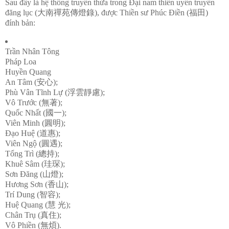
Sau đây là hệ thống truyền thừa trong Đại nam thiền uyển truyền
đăng lục (大南禪苑傳燈錄), được Thiền sư Phúc Điền (福田)
đính bản:
Trần Nhân Tông
Pháp Loa
Huyền Quang
An Tâm (安心);
Phù Vân Tĩnh Lự (浮雲靜慮);
Vô Trước (無著);
Quốc Nhất (國一);
Viên Minh (圓明);
Đạo Huệ (道惠);
Viên Ngộ (圓遇);
Tổng Trì (總持);
Khuê Sâm (珪琛);
Sơn Đăng (山燈);
Hương Sơn (香山);
Trí Dung (智容);
Huệ Quang (慧 光);
Chân Trụ (真住);
Vô Phiền (無煩).